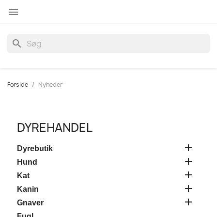

search
Forside
Nyheder
DYREHANDEL

Dyrebutik

Hund

Kat

Kanin

Gnaver
Fugl