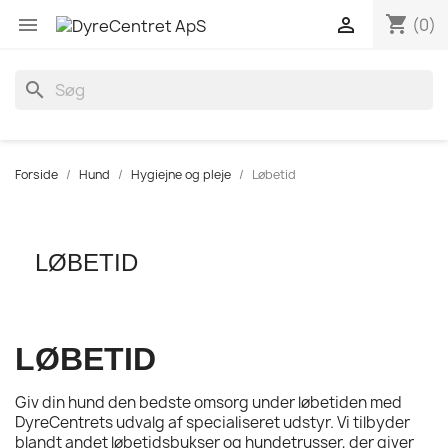
shopping_cart


(0)
search
Forside
Hund
Hygiejne og pleje
Løbetid
LØBETID
LØBETID
Giv din hund den bedste omsorg under løbetiden med
DyreCentrets udvalg af specialiseret udstyr. Vi tilbyder
blandt andet løbetidsbukser og hundetrusser, der giver