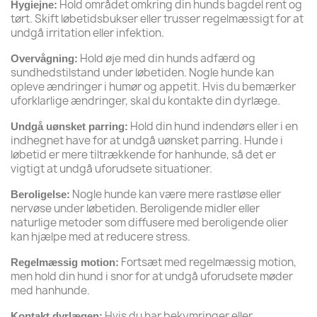
Hold området omkring din hunds bagdel rent og
Hygiejne:
tørt. Skift løbetidsbukser eller trusser regelmæssigt for at
undgå irritation eller infektion.
Hold øje med din hunds adfærd og
Overvågning:
sundhedstilstand under løbetiden. Nogle hunde kan
opleve ændringer i humør og appetit. Hvis du bemærker
uforklarlige ændringer, skal du kontakte din dyrlæge.
Hold din hund indendørs eller i en
Undgå uønsket parring:
indhegnet have for at undgå uønsket parring. Hunde i
løbetid er mere tiltrækkende for hanhunde, så det er
vigtigt at undgå uforudsete situationer.
Nogle hunde kan være mere rastløse eller
Beroligelse:
nervøse under løbetiden. Beroligende midler eller
naturlige metoder som diffusere med beroligende olier
kan hjælpe med at reducere stress.
Fortsæt med regelmæssig motion,
Regelmæssig motion:
men hold din hund i snor for at undgå uforudsete møder
med hanhunde.
Hvis du har bekymringer eller
Kontakt dyrlægen: