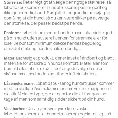
Det er vigtigt at vælge den rigtige størrelse, så
Størrelse:
løbetidsbukserne eller hundetrusserne passer godt og
ikke generer din hund. Sørg altid for grundig og nøjagtig
opmåling af din hund, så du kan være sikker på at vælge
den størrelse, der passer bedst på hende.
Løbetidsbukser og hundetrusser skal sidde godt
Pasform:
på din hund uden at være hverken for stramme eller for
løse. De bør som minimum dække hendes bagdel og
området omkring hendes hale ordentligt.
Vælg et produkt, der er lavet af åndbart og blødt
Materiale:
materiale for at sikre din hunds komfort. Materialer som
bomuld eller let strækbart stof er gode valg, da de er
skånsomme mod huden og tillader luftcirkulation.
Løbetidsbukser og hundetrusser kommer
Låsemekanisme:
med forskellige låsemekanismer som velcro, knapper eller
elastik. Vælg en type, der er nem for dig at fastgøre og
tage af, men som samtidig sidder sikkert på din hund.
Du vil sandsynligvis skulle vaske
Vaskbarhed:
løbetidsbukserne eller hundetrusserne regelmæssigt, så