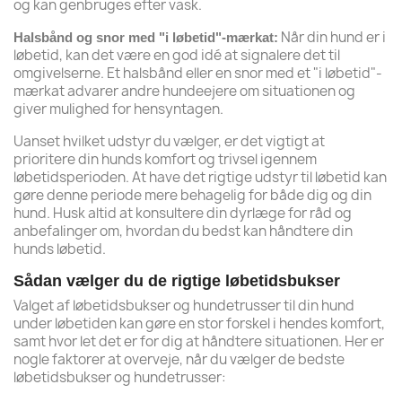
og kan genbruges efter vask.
Når din hund er i
Halsbånd og snor med "i løbetid"-mærkat:
løbetid, kan det være en god idé at signalere det til
omgivelserne. Et halsbånd eller en snor med et "i løbetid"-
mærkat advarer andre hundeejere om situationen og
giver mulighed for hensyntagen.
Uanset hvilket udstyr du vælger, er det vigtigt at
prioritere din hunds komfort og trivsel igennem
løbetidsperioden. At have det rigtige udstyr til løbetid kan
gøre denne periode mere behagelig for både dig og din
hund. Husk altid at konsultere din dyrlæge for råd og
anbefalinger om, hvordan du bedst kan håndtere din
hunds løbetid.
Sådan vælger du de rigtige løbetidsbukser
Valget af løbetidsbukser og hundetrusser til din hund
under løbetiden kan gøre en stor forskel i hendes komfort,
samt hvor let det er for dig at håndtere situationen. Her er
nogle faktorer at overveje, når du vælger de bedste
løbetidsbukser og hundetrusser: