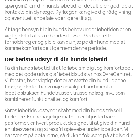
spørgsmål om din hunds løbetid, er det altid en god idé at
kontakte din dyrlæge. Dyrlægen kan give dig rådgivning
og eventuelt anbefale yderligere tiltag.
At tage hensyn til din hunds behov under løbetiden er en
vigtig del af at sikre hendes trivsel. Med de rette
forholdsregler og pleje kan du hjælpe din hund med at
komme komfortabelt igennem denne periode.
Det bedste udstyr til din hunds løbetid
Få din hunds løbetid til at forløbe smidigt og komfortabelt
med det gode udvalg af løbetidsudstyr hos DyreCentret.
Vi forstår, hvor vigtigt det er at støtte din hund i denne
fase, og derfor har vi nøje udvalgt et sortiment af
løbetidsbukser, hundetrusser, trusseindlæg, mv., som
kombinerer funktionalitet og komfort.
Vores løbetidsudstyr er skabt med din hunds trivsel i
tankerne. Fra behagelige materialer til justerbare
pasformer, er hvert produkt designet til at give din hund
en ubesværet og stressfri oplevelse under løbetiden. Vi
har tænkt på detaljerne, så du kan fokusere på at give din