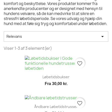
komfort og beskyttelse. Vores produkter kommer fra
anerkendte producenter og er designet med hensyn til
hundens velvære, så de kan medvirke til at sikre en
stressfri løbetidsperiode. Se vores udvalg og hjælp din
hund med at føle sig tryg og komfortabel under løbetiden.

Relevans
Viser 1-3 af 3 element(er)
favorite_border
Løbetidsbukser
Fra
30,00 kr.
favorite_border
Åndbare Løbetidstrusser