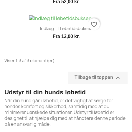
Fra
52,00 kr.
favorite_border
Indlæg Til Løbetidsbukser
Fra
12,00 kr.
Viser 1-3 af 3 element(er)

Tilbage til toppen
Udstyr til din hunds løbetid
Når din hund går i løbetid, er det vigtigt at sørge for
hendes komfort og sikkerhed, samtidig med at du
minimerer uønskede situationer. Udstyr til løbetid er
designet til at hjælpe dig med at håndtere denne periode
på en ansvarlig måde.