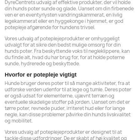
DyreCentrets udvalg af effektive produkter, der vil holde
din hunds poter sunde og glade. Uanset om din firbenede
ven er en eventyrlysten vandringskammerat, en livlig
legekammerat eller en hyggekonge i hjemmet, er god
potepleje afgørende for hundens trivsel.
Vores udvalg af poteplejeprodukter er omhyggeligt
udvalgt for at sikre den bedst mulige omsorg for din
hunds poter. Fra beskyttende voks til negleklippere, kan
du finde alt, hvad du har brug for, for at holde poterne
sunde, hydrerede og beskyttede.
Hvorfor er potepleje vigtigt
Hunde bruger deres poter til så mange aktiviteter, fra at
udforske verden udenfor til at lege og tumle. Deres poter
er også udsat for elementerne, ujævnt terræn og
eventuelle skadelige stoffer på jorden. Uanset om det er
tørre poter, revnede puder, irriteret hud eller for lange
negle, kan disse problemer påvirke din hunds livskvalitet
og mobilitet.
Vores udvalg af poteplejeprodukter er designet til at
tackle disse udfordringer. De er skabt af høj kvalitet og