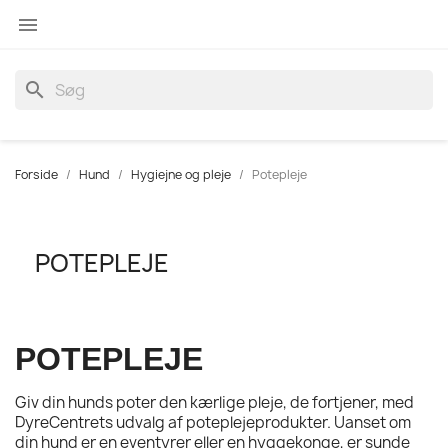

search
Forside
Hund
Hygiejne og pleje
Potepleje
POTEPLEJE
POTEPLEJE
Giv din hunds poter den kærlige pleje, de fortjener, med
DyreCentrets udvalg af poteplejeprodukter. Uanset om
din hund er en eventyrer eller en hyggekonge, er sunde