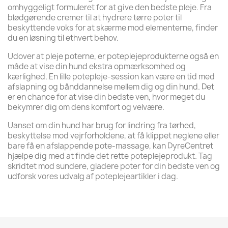
omhyggeligt formuleret for at give den bedste pleje. Fra
blødgørende cremer til at hydrere tørre poter til
beskyttende voks for at skærme mod elementerne, finder
du en løsning til ethvert behov.
Udover at pleje poterne, er poteplejeprodukterne også en
måde at vise din hund ekstra opmærksomhed og
kærlighed. En lille potepleje-session kan være en tid med
afslapning og bånddannelse mellem dig og din hund. Det
er en chance for at vise din bedste ven, hvor meget du
bekymrer dig om dens komfort og velvære.
Uanset om din hund har brug for lindring fra tørhed,
beskyttelse mod vejrforholdene, at få klippet neglene eller
bare få en afslappende pote-massage, kan DyreCentret
hjælpe dig med at finde det rette poteplejeprodukt. Tag
skridtet mod sundere, gladere poter for din bedste ven og
udforsk vores udvalg af poteplejeartikler i dag.