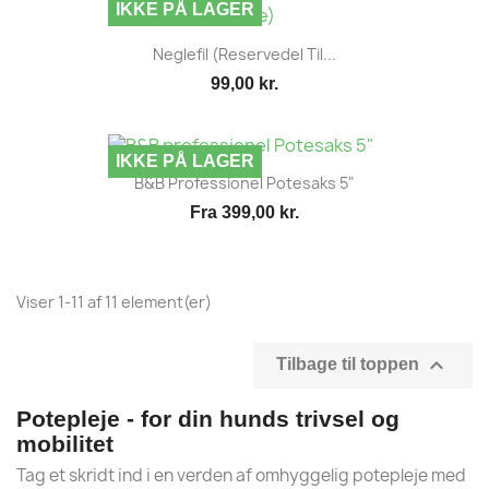
IKKE PÅ LAGER
Neglefil (reservedel Til...
99,00 kr.
IKKE PÅ LAGER
B&B Professionel Potesaks 5"
Fra
399,00 kr.
Viser 1-11 af 11 element(er)

Tilbage til toppen
Potepleje - for din hunds trivsel og
mobilitet
Tag et skridt ind i en verden af omhyggelig potepleje med