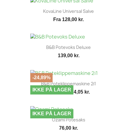
KovaLine Universal Salve
Fra
128,00 kr.
B&B Potevoks Deluxe
139,00 kr.
-24,89%
B&B Poteklippemaskine 2i1
IKKE PÅ LAGER
374,05 kr.
498,00 kr.
IKKE PÅ LAGER
Ozami Potesaks
76,00 kr.