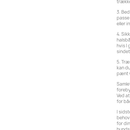
trækker
3. Bed
passe 
eller 
4. Sik
halsbå
hvis I
sindet
5. Træ
kan du
pænt v
Samlet
foreby
Ved at
for bå
I sids
behov 
for di
hunds 