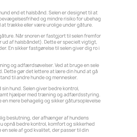
und end et halsbånd. Selen er designet til at
 bevægelsesfrihed og mindre risiko for ubehag
il at trække eller være urolige under gåture.
ture. Når snoren er fastgjort til selen fremfor
er ud af halsbåndet). Dette er specielt vigtigt,
r. En sikker fastgørelse til selen giver dig ro i
ning og adfærdsøvelser. Ved at bruge en sele
 Dette gør det lettere at lære din hund at gå
stand til andre hunde og mennesker.
 sin hund. Selen giver bedre kontrol,
 samt hjælper med træning og adfærdsstyring.
 en mere behagelig og sikker gåtursoplevelse
nlig beslutning, der afhænger af hundens
u opnå bedre kontrol, komfort og sikkerhed
n sele af god kvalitet, der passer til din