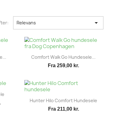

ter:
Relevans
Vis her

...
Comfort Walk Go Hundesele...
Fra
259,00 kr.
le
Vis her

Hunter Hilo Comfort Hundesele
.
Fra
211,00 kr.