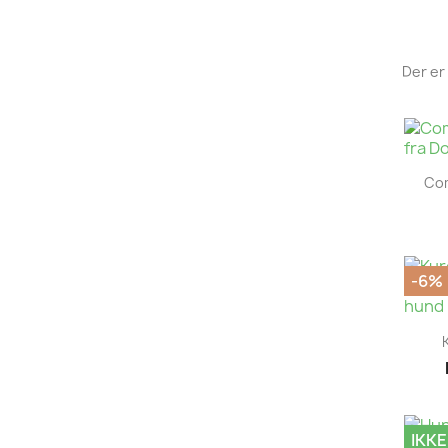
Der er 
Com
-6%
IKKE