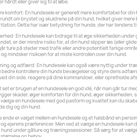
 hårdt eller giver sig til at løbe.
re komfort: En hundesele er generelt mere komfortabel for din h
rundt om brystet og skuldrene på din hund, hvilket giver mere
irritation. Dette har især betydning for hunde, der har tendens t
kerhed: En hundesele kan bidrage til at øge sikkerheden under gå
ndet, er der mindre risiko for, at din hund slipper løs (eller glid
 går ture på steder med trafik eller andre potentielt farlige område
 og mindsker risikoen for at miste kontrollen over din hund.
ning og adfærd: En hundesele kan også være nyttig under træ
 bedre kontrollere din hunds bevægelser og styre dens adfærd.
ed din side, reagere på dine kommandoer, eller opretholde af
 set er brugen af en hundesele en god idé, når man går tur med
gger skader, øger komforten for din hund, øger sikkerheden,
 vælge en hundesele med god pasform og kvalitet kan du skabe
de dig og din hund.
te ende er valget mellem en hundesele og et halsbånd en perso
og ejerens præferencer. Men ved at vælge en hundesele kan d
n hund under gåture og træningssessioner. Så sørg for at vælge e
størrelse og behov.