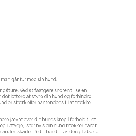
år man går tur med sin hund:
 gåture. Ved at fastgøre snoren til selen
 det lettere at styre din hund og forhindre
und er stærk eller har tendens til at trække
re jævnt over din hunds krop i forhold til et
g luftveje, især hvis din hund trækker hårdt i
er anden skade på din hund, hvis den pludselig