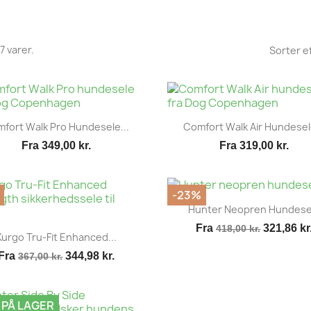
7 varer.
Sorter ef
Vis her
Vis her


fort Walk Pro Hundesele...
Comfort Walk Air Hundesele
Fra
349,00 kr.
Fra
319,00 kr.
-23%
Vis her

Hunter Neopren Hundese
Fra
321,86 kr
418,00 kr.
Vis her

Kurgo Tru-Fit Enhanced...
Fra
344,98 kr.
367,00 kr.
 PÅ LAGER