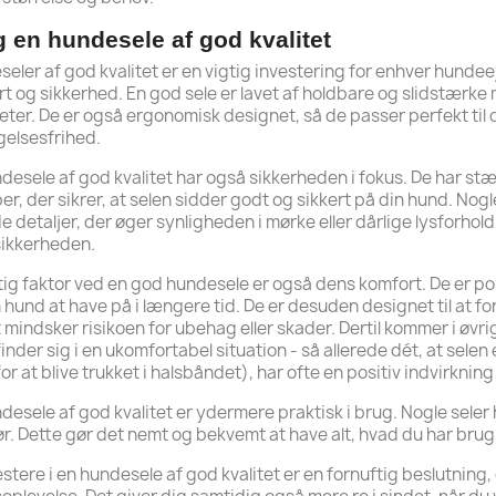
 en hundesele af god kvalitet
eler af god kvalitet er en vigtig investering for enhver hundee
t og sikkerhed. En god sele er lavet af holdbare og slidstærke
teter. De er også ergonomisk designet, så de passer perfekt ti
elsesfrihed.
desele af god kvalitet har også sikkerheden i fokus. De har s
er, der sikrer, at selen sidder godt og sikkert på din hund. Nogl
e detaljer, der øger synligheden i mørke eller dårlige lysforhol
sikkerheden.
tig faktor ved en god hundesele er også dens komfort. De er po
n hund at have på i længere tid. De er desuden designet til at f
t mindsker risikoen for ubehag eller skader. Dertil kommer i øv
inder sig i en ukomfortabel situation - så allerede dét, at sel
or at blive trukket i halsbåndet), har ofte en positiv indvirkni
desele af god kvalitet er ydermere praktisk i brug. Nogle seler h
ør. Dette gør det nemt og bekvemt at have alt, hvad du har brug
estere i en hundesele af god kvalitet er en fornuftig beslutning,