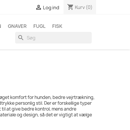
shopping_cart

Kurv
(0)
Log ind
N
GNAVER
FUGL
FISK
search
, øget komfort for hunden, bedre vejrtrækning,
rykke personlig stil. Der er forskellige typer
t til at give bedre kontrol, mens andre
materiale og design, så det er vigtigt at vælge