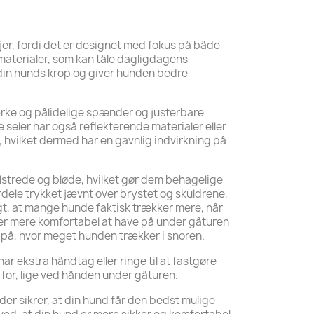
jer, fordi det er designet med fokus på både
 materialer, som kan tåle dagligdagens
l din hunds krop og giver hunden bedre
tærke og pålidelige spænder og justerbare
e seler har også reflekterende materialer eller
d, hvilket dermed har en gavnlig indvirkning på
lstrede og bløde, hvilket gør dem behagelige
ordele trykket jævnt over brystet og skuldrene,
rigt, at mange hunde faktisk trækker mere, når
en er mere komfortabel at have på under gåturen
ng på, hvor meget hunden trækker i snoren.
ar ekstra håndtag eller ringe til at fastgøre
 for, lige ved hånden under gåturen.
 der sikrer, at din hund får den bedst mulige