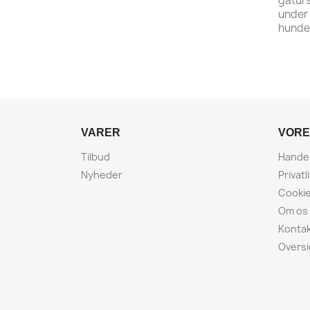
gåturs
under 
hundes
VARER
VORE
Tilbud
Handel
Nyheder
Privatl
Cookie
Om os
Kontak
Oversi