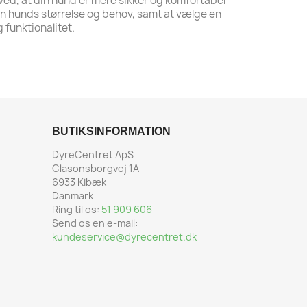
 ved, at din hund er mere sikker og komfortabel
 din hunds størrelse og behov, samt at vælge en
 funktionalitet.
BUTIKSINFORMATION
DyreCentret ApS
Clasonsborgvej 1A
6933 Kibæk
Danmark
Ring til os:
51 909 606
Send os en e-mail:
kundeservice@dyrecentret.dk