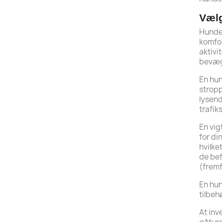
Vælg
Hundes
komfor
aktivi
bevæg
En hun
stropp
lysend
trafik
En vig
for di
hvilke
de bef
(fremf
En hun
tilbeh
At inv