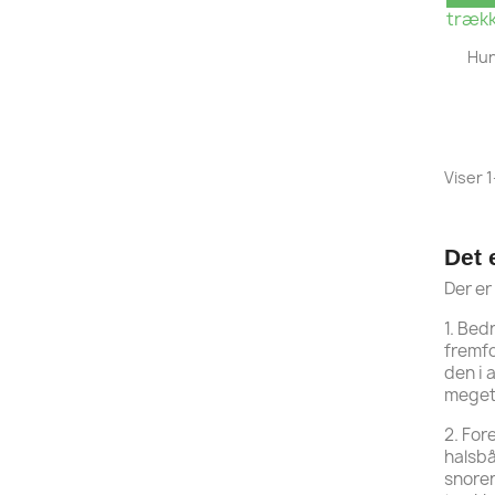
Hun
Viser 1
Det 
Der er
1. Bed
fremfo
den i 
meget
2. For
halsbå
snoren