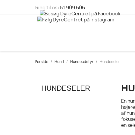
Ring til os:
51 909 606
Forside
Hund
Hundeudstyr
Hundeseler
HU
HUNDESELER
En hun
højere
af hun
fokuse
en sel