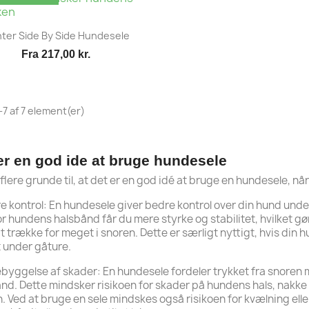
Vis her

ter Side By Side Hundesele
Fra
217,00 kr.
-7 af 7 element(er)
er en god ide at bruge hundesele
 flere grunde til, at det er en god idé at bruge en hundesele, n
re kontrol: En hundesele giver bedre kontrol over din hund under
r hundens halsbånd får du mere styrke og stabilitet, hvilket gør
at trække for meget i snoren. Dette er særligt nyttigt, hvis din h
 under gåture.
ebyggelse af skader: En hundesele fordeler trykket fra snoren me
nd. Dette mindsker risikoen for skader på hundens hals, nakke o
. Ved at bruge en sele mindskes også risikoen for kvælning ell