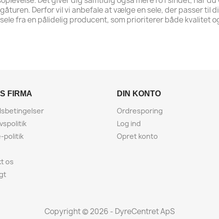
oplevelse. Det giver dig samtidig også mere ro i sindet, når du
gåturen. Derfor vil vi anbefale at vælge en sele, der passer til
ele fra en pålidelig producent, som prioriterer både kvalitet og
S FIRMA
DIN KONTO
sbetingelser
Ordresporing
ivspolitik
Log ind
-politik
Opret konto
t os
gt
Copyright © 2026 - DyreCentret ApS