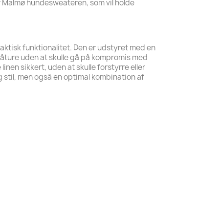
er Malmø hundesweateren, som vil holde
tisk funktionalitet. Den er udstyret med en
å gåture uden at skulle gå på kompromis med
en sikkert, uden at skulle forstyrre eller
til, men også en optimal kombination af