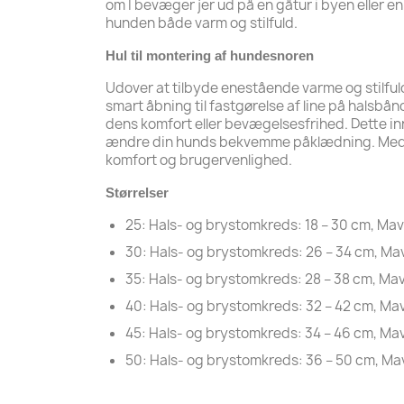
om I bevæger jer ud på en gåtur i byen eller 
hunden både varm og stilfuld.
Hul til montering af hundesnoren
Udover at tilbyde enestående varme og stilfu
smart åbning til fastgørelse af line på halsbå
dens komfort eller bevægelsesfrihed. Dette inn
ændre din hunds bekvemme påklædning. Med Hu
komfort og brugervenlighed.
Størrelser
25: Hals- og brystomkreds: 18 – 30 cm, Ma
30: Hals- og brystomkreds: 26 – 34 cm, M
35: Hals- og brystomkreds: 28 – 38 cm, Ma
40: Hals- og brystomkreds: 32 – 42 cm, M
45: Hals- og brystomkreds: 34 – 46 cm, M
50: Hals- og brystomkreds: 36 – 50 cm, M