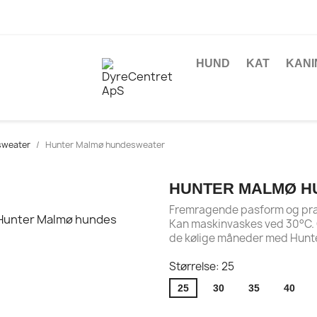
HUND
KAT
KANI
weater
Hunter Malmø hundesweater
HUNTER MALMØ 
Fremragende pasform og prakt
Kan maskinvaskes ved 30°C. G
de kølige måneder med Hunt
Størrelse: 25
25
30
35
40