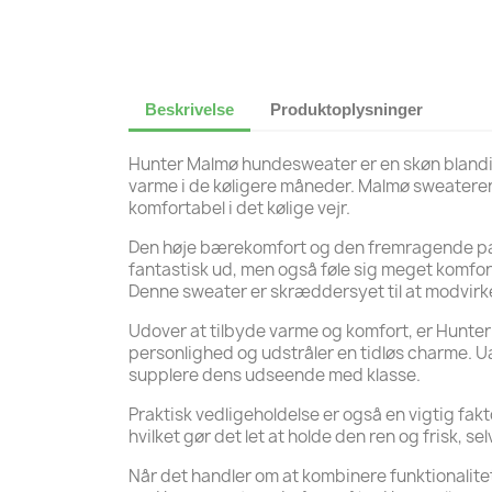
Beskrivelse
Produktoplysninger
Hunter Malmø hundesweater er en skøn blandin
varme i de køligere måneder. Malmø sweateren er 
komfortabel i det kølige vejr.
Den høje bærekomfort og den fremragende pasf
fantastisk ud, men også føle sig meget komfor
Denne sweater er skræddersyet til at modvirke
Udover at tilbyde varme og komfort, er Hunter
personlighed og udstråler en tidløs charme. Ua
supplere dens udseende med klasse.
Praktisk vedligeholdelse er også en vigtig fa
hvilket gør det let at holde den ren og frisk, 
Når det handler om at kombinere funktionalite