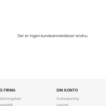
Der er ingen kundeanmeldelser endnu.
S FIRMA
DIN KONTO
sbetingelser
Ordresporing
ivspolitik
Log ind