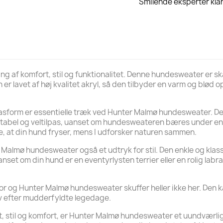
Smilende eksperter klar 
g af komfort, stil og funktionalitet. Denne hundesweater er 
lavet af høj kvalitet akryl, så den tilbyder en varm og blød ople
orm er essentielle træk ved Hunter Malmø hundesweater. Det be
tabel og veltilpas, uanset om hundesweateren bæres under en t
, at din hund fryser, mens I udforsker naturen sammen.
 Malmø hundesweater også et udtryk for stil. Den enkle og klas
nset om din hund er en eventyrlysten terrier eller en rolig la
ktor og Hunter Malmø hundesweater skuffer heller ikke her. Den
selv efter mudderfyldte legedage.
t, stil og komfort, er Hunter Malmø hundesweater et uundværlig