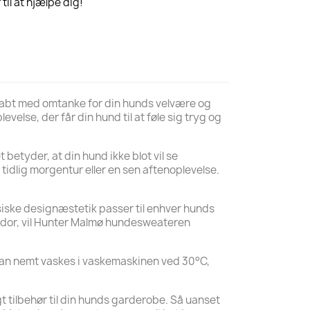
til at hjælpe dig!
skabt med omtanke for din hunds velvære og
velse, der får din hund til at føle sig tryg og
tyder, at din hund ikke blot vil se
idlig morgentur eller en sen aftenoplevelse.
siske designæstetik passer til enhver hunds
brador, vil Hunter Malmø hundesweateren
 kan nemt vaskes i vaskemaskinen ved 30°C,
t tilbehør til din hunds garderobe. Så uanset