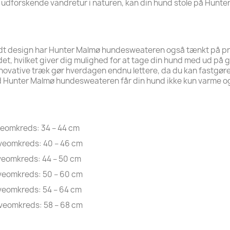
en udforskende vandretur i naturen, kan din hund stole på Hunt
ldt design har Hunter Malmø hundesweateren også tænkt på prak
ndet, hvilket giver dig mulighed for at tage din hund med ud p
ovative træk gør hverdagen endnu lettere, da du kan fastgøre lin
nter Malmø hundesweateren får din hund ikke kun varme og s
veomkreds: 34 – 44 cm
aveomkreds: 40 – 46 cm
veomkreds: 44 – 50 cm
aveomkreds: 50 – 60 cm
aveomkreds: 54 – 64 cm
aveomkreds: 58 – 68 cm