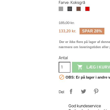
Farve: Koksgrå
Grå
Brun
Rød
Koksgrå
185,00 kr.
133,20 kr.
SPAR 28%
Der er ikke flere på lager af denn
nærmere om leveringstiden eller p
Antal

LÆG I KUR

OBS: Er på lager i andre v
Del
God kundeservice