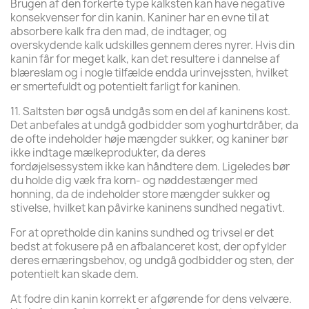
Brugen af den forkerte type kalksten kan have negative
konsekvenser for din kanin. Kaniner har en evne til at
absorbere kalk fra den mad, de indtager, og
overskydende kalk udskilles gennem deres nyrer. Hvis din
kanin får for meget kalk, kan det resultere i dannelse af
blæreslam og i nogle tilfælde endda urinvejssten, hvilket
er smertefuldt og potentielt farligt for kaninen.
11. Saltsten bør også undgås som en del af kaninens kost.
Det anbefales at undgå godbidder som yoghurtdråber, da
de ofte indeholder høje mængder sukker, og kaniner bør
ikke indtage mælkeprodukter, da deres
fordøjelsessystem ikke kan håndtere dem. Ligeledes bør
du holde dig væk fra korn- og nøddestænger med
honning, da de indeholder store mængder sukker og
stivelse, hvilket kan påvirke kaninens sundhed negativt.
For at opretholde din kanins sundhed og trivsel er det
bedst at fokusere på en afbalanceret kost, der opfylder
deres ernæringsbehov, og undgå godbidder og sten, der
potentielt kan skade dem.
At fodre din kanin korrekt er afgørende for dens velvære.