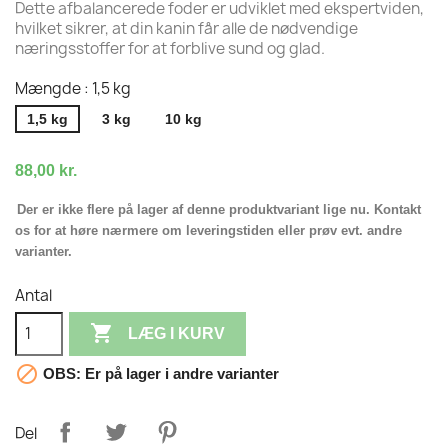
Dette afbalancerede foder er udviklet med ekspertviden,
hvilket sikrer, at din kanin får alle de nødvendige
næringsstoffer for at forblive sund og glad.
Mængde : 1,5 kg
1,5 kg
3 kg
10 kg
88,00 kr.
Der er ikke flere på lager af denne produktvariant lige nu. Kontakt
os for at høre nærmere om leveringstiden eller prøv evt. andre
varianter.
Antal

LÆG I KURV

OBS: Er på lager i andre varianter
Del