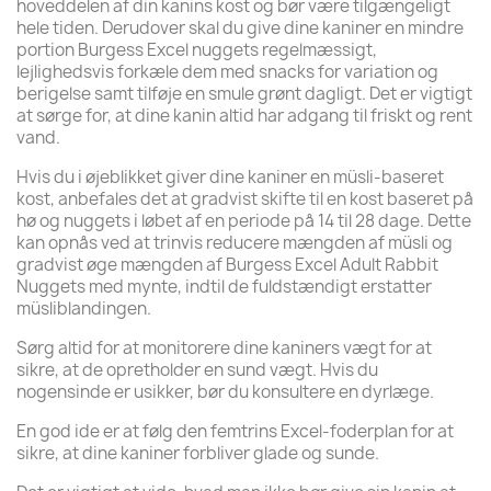
hoveddelen af din kanins kost og bør være tilgængeligt
hele tiden. Derudover skal du give dine kaniner en mindre
portion Burgess Excel nuggets regelmæssigt,
lejlighedsvis forkæle dem med snacks for variation og
berigelse samt tilføje en smule grønt dagligt. Det er vigtigt
at sørge for, at dine kanin altid har adgang til friskt og rent
vand.
Hvis du i øjeblikket giver dine kaniner en müsli-baseret
kost, anbefales det at gradvist skifte til en kost baseret på
hø og nuggets i løbet af en periode på 14 til 28 dage. Dette
kan opnås ved at trinvis reducere mængden af müsli og
gradvist øge mængden af Burgess Excel Adult Rabbit
Nuggets med mynte, indtil de fuldstændigt erstatter
müsliblandingen.
Sørg altid for at monitorere dine kaniners vægt for at
sikre, at de opretholder en sund vægt. Hvis du
nogensinde er usikker, bør du konsultere en dyrlæge.
En god ide er at følg den femtrins Excel-foderplan for at
sikre, at dine kaniner forbliver glade og sunde.