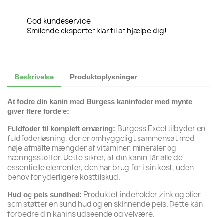
God kundeservice
Smilende eksperter klar til at hjælpe dig!
Beskrivelse
Produktoplysninger
At fodre din kanin med Burgess kaninfoder med mynte
giver flere fordele:
Burgess Excel tilbyder en
Fuldfoder til komplett ernæring:
fuldfoderløsning, der er omhyggeligt sammensat med
nøje afmålte mængder af vitaminer, mineraler og
næringsstoffer. Dette sikrer, at din kanin får alle de
essentielle elementer, den har brug for i sin kost, uden
behov for yderligere kosttilskud.
Produktet indeholder zink og olier,
Hud og pels sundhed:
som støtter en sund hud og en skinnende pels. Dette kan
forbedre din kanins udseende og velvære.