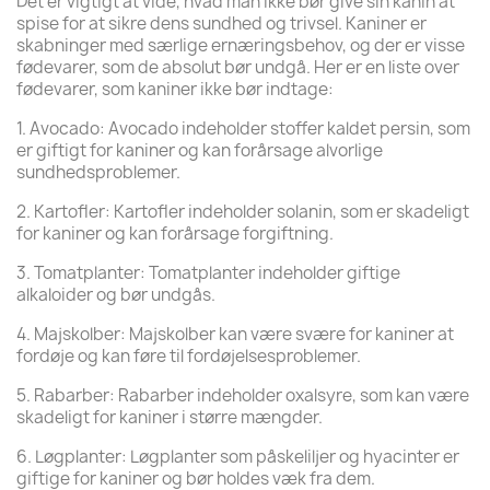
Det er vigtigt at vide, hvad man ikke bør give sin kanin at
spise for at sikre dens sundhed og trivsel. Kaniner er
skabninger med særlige ernæringsbehov, og der er visse
fødevarer, som de absolut bør undgå. Her er en liste over
fødevarer, som kaniner ikke bør indtage:
1. Avocado: Avocado indeholder stoffer kaldet persin, som
er giftigt for kaniner og kan forårsage alvorlige
sundhedsproblemer.
2. Kartofler: Kartofler indeholder solanin, som er skadeligt
for kaniner og kan forårsage forgiftning.
3. Tomatplanter: Tomatplanter indeholder giftige
alkaloider og bør undgås.
4. Majskolber: Majskolber kan være svære for kaniner at
fordøje og kan føre til fordøjelsesproblemer.
5. Rabarber: Rabarber indeholder oxalsyre, som kan være
skadeligt for kaniner i større mængder.
6. Løgplanter: Løgplanter som påskeliljer og hyacinter er
giftige for kaniner og bør holdes væk fra dem.