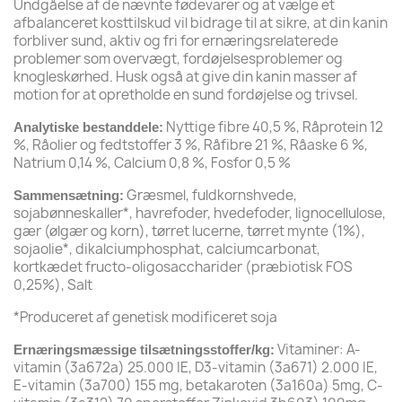
Undgåelse af de nævnte fødevarer og at vælge et
afbalanceret kosttilskud vil bidrage til at sikre, at din kanin
forbliver sund, aktiv og fri for ernæringsrelaterede
problemer som overvægt, fordøjelsesproblemer og
knogleskørhed. Husk også at give din kanin masser af
motion for at opretholde en sund fordøjelse og trivsel.
Nyttige fibre 40,5 %, Råprotein 12
Analytiske bestanddele:
%, Råolier og fedtstoffer 3 %, Råfibre 21 %, Råaske 6 %,
Natrium 0,14 %, Calcium 0,8 %, Fosfor 0,5 %
Græsmel, fuldkornshvede,
Sammensætning:
sojabønneskaller*, havrefoder, hvedefoder, lignocellulose,
gær (ølgær og korn), tørret lucerne, tørret mynte (1%),
sojaolie*, dikalciumphosphat, calciumcarbonat,
kortkædet fructo-oligosaccharider (præbiotisk FOS
0,25%), Salt
*Produceret af genetisk modificeret soja
Vitaminer: A-
Ernæringsmæssige tilsætningsstoffer/kg:
vitamin (3a672a) 25.000 IE, D3-vitamin (3a671) 2.000 IE,
E-vitamin (3a700) 155 mg, betakaroten (3a160a) 5mg, C-