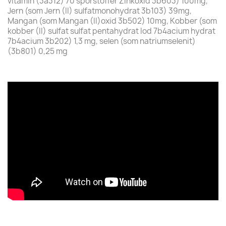
vitamin (3a312) 70 sporstoffer Zinkoxid 3b603) 100mg,
Jern (som Jern (II) sulfatmonohydrat 3b103) 39mg,
Mangan (som Mangan (II)oxid 3b502) 10mg, Kobber (som
kobber (II) sulfat sulfat pentahydrat Iod 7b4acium hydrat
7b4acium 3b202) 1,3 mg, selen (som natriumselenit)
(3b801) 0,25 mg