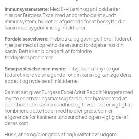
Med E-vitamin og antioxidanter
Immunsystemstøtte:
hjælper Burgess Excel med at opretholde et sundt
immunsystem, hvilket er afgørende for at beskytte din
kanin mod sygdomme og infektioner.
Prebiotika og gavnlige fibre i foderet
Fordøjelsesvelvære:
hjælper med at opretholde en sund fordøjelse hos din
kanin. Dette kan bidrage til at forhindre
fordøjelsesproblemer.
Tilføjelsen af mynte gør
Smagsoplevelse med mynte:
foderet mere velsmagende for din kanin og kan øge dens
appetit og nydelse af måltiderne.
Samlet set giver Burgess Excel Adult Rabbit Nuggets med
mynte en ernæringsmæssig fordel, der hjælper med at
opretholde din kanins sundhed og trivsel. Det er vigtigt at
kombinere dette foder med hø eller græs, som er
afgørende for kaniners tandsundhed og en vigtig del af
deres kost.
Husk, at hø og/eller græs af høj kvalitet bør udgøre