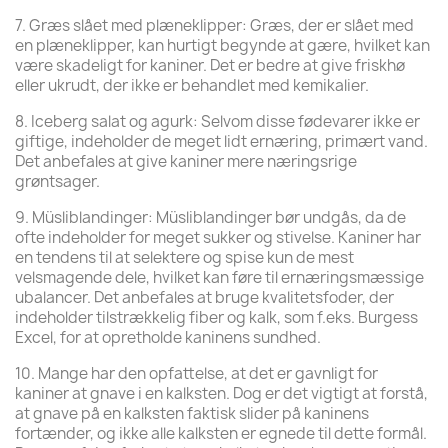
7. Græs slået med plæneklipper: Græs, der er slået med
en plæneklipper, kan hurtigt begynde at gære, hvilket kan
være skadeligt for kaniner. Det er bedre at give friskhø
eller ukrudt, der ikke er behandlet med kemikalier.
8. Iceberg salat og agurk: Selvom disse fødevarer ikke er
giftige, indeholder de meget lidt ernæring, primært vand.
Det anbefales at give kaniner mere næringsrige
grøntsager.
9. Müsliblandinger: Müsliblandinger bør undgås, da de
ofte indeholder for meget sukker og stivelse. Kaniner har
en tendens til at selektere og spise kun de mest
velsmagende dele, hvilket kan føre til ernæringsmæssige
ubalancer. Det anbefales at bruge kvalitetsfoder, der
indeholder tilstrækkelig fiber og kalk, som f.eks. Burgess
Excel, for at opretholde kaninens sundhed.
10. Mange har den opfattelse, at det er gavnligt for
kaniner at gnave i en kalksten. Dog er det vigtigt at forstå,
at gnave på en kalksten faktisk slider på kaninens
fortænder, og ikke alle kalksten er egnede til dette formål.